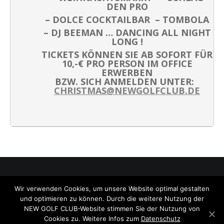
DEN PRO
– DOLCE COCKTAILBAR – TOMBOLA
– DJ BEEMAN … DANCING ALL NIGHT
LONG !
TICKETS KÖNNEN SIE AB SOFORT FÜR
10,-€
PRO PERSON IM OFFICE
ERWERBEN
BZW. SICH ANMELDEN UNTER:
CHRISTMAS@NEWGOLFCLUB.DE
Search
Wir verwenden Cookies, um unsere Website optimal gestalten
© 2026 NEW GOLF CLUB. All rights reserved
und optimieren zu können. Durch die weitere Nutzung der
NEW GOLF CLUB-Website stimmen Sie der Nutzung von
Cookies zu. Weitere Infos zum
Datenschutz